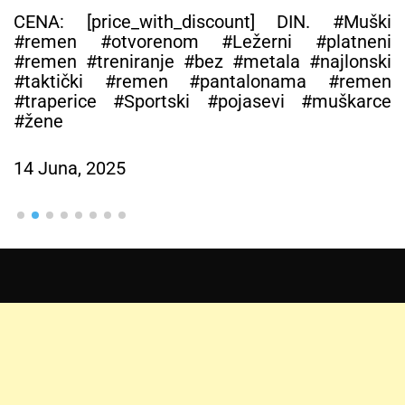
muškarce i žene – MUŠKI KAIŠEVI
CENA: [price_with_discount] DIN. #Muški
#remen #otvorenom #Ležerni #platneni
#remen #treniranje #bez #metala #najlonski
#taktički #remen #pantalonama #remen
#traperice #Sportski #pojasevi #muškarce
#žene
14 Juna, 2025