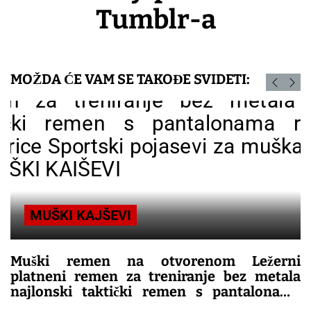
Tumblr-a
MOŽDA ĆE VAM SE TAKOĐE SVIDETI:
MUŠKI KAJŠEVI
Muški remen na otvorenom Ležerni
platneni remen za treniranje bez metala
najlonski taktički remen s pantalonama
remen za traperice Sportski pojasevi za