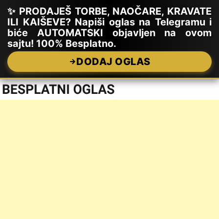
✨ PRODAJEŠ TORBE, NAOČARE, KRAVATE
ILI KAIŠEVE? Napiši oglas na Telegramu i
biće AUTOMATSKI objavljen na ovom
sajtu! 100% Besplatno.
DODAJ OGLAS