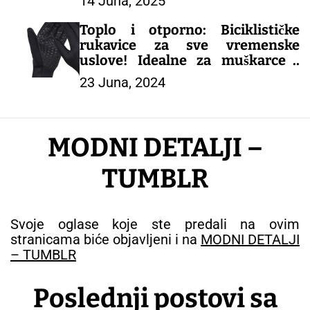
14 Juna, 2025
srednje i starije muškarce –
MUŠKI KAIŠEVI
Toplo i otporno: Biciklističke
rukavice za sve vremenske
uslove! Idealne za muškarce i
žene koji vole aktivan život.
23 Juna, 2024
– MUŠKE RUKAVICE
MODNI DETALJI –
TUMBLR
Svoje oglase koje ste predali na ovim
stranicama biće objavljeni i na
MODNI DETALJI
– TUMBLR
Poslednji postovi sa