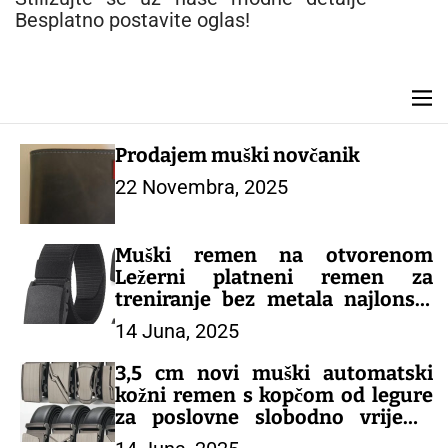
n
Besplatno postavite oglas!
t
M
e
n
Prodajem muški novčanik
u
22 Novembra, 2025
Muški remen na otvorenom
Ležerni platneni remen za
treniranje bez metala najlonski
taktički remen s pantalonama
14 Juna, 2025
remen za traperice Sportski
pojasevi za muškarce i žene –
3,5 cm novi muški automatski
MUŠKI KAIŠEVI
kožni remen s kopčom od legure
za poslovne slobodno vrijeme
dizajnerski remen za mlade