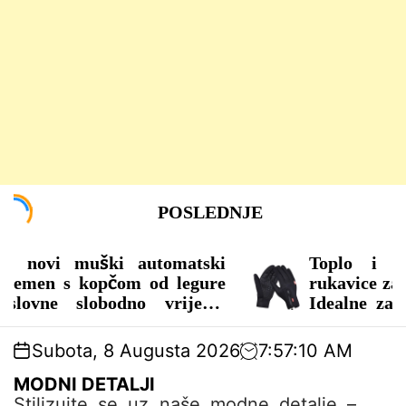
S
POSLEDNJE
k
i
p
Toplo i otporno: Biciklističke
t
rukavice za sve vremenske uslove!
o
Idealne za muškarce i žene koji
c
vole aktivan život.
o
Subota, 8 Augusta 2026
7
:
57
:
13
AM
n
– MUŠKE RUKAVICE
t
MODNI DETALJI
e
Stilizujte se uz naše modne detalje –