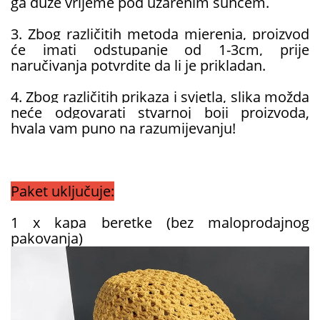
ga duže vrijeme pod užarenim suncem.
3. Zbog različitih metoda mjerenja, proizvod
će imati odstupanje od 1-3cm, prije
naručivanja potvrdite da li je prikladan.
4. Zbog različitih prikaza i svjetla, slika možda
neće odgovarati stvarnoj boji proizvoda,
hvala vam puno na razumijevanju!
Paket uključuje:
1 x kapa beretke (bez maloprodajnog
pakovanja)