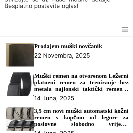
n
Besplatno postavite oglas!
t
M
e
n
Prodajem muški novčanik
u
22 Novembra, 2025
Muški remen na otvorenom Ležerni
platneni remen za treniranje bez
metala najlonski taktički remen s
pantalonama remen za traperice
14 Juna, 2025
Sportski pojasevi za muškarce i
žene – MUŠKI KAIŠEVI
3,5 cm novi muški automatski kožni
remen s kopčom od legure za
poslovne slobodno vrijeme
dizajnerski remen za mlade srednje