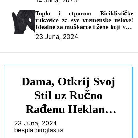
14 Juna, 2025
i starije muškarce – MUŠKI
KAIŠEVI
Toplo i otporno: Biciklističke
rukavice za sve vremenske uslove!
Idealne za muškarce i žene koji vole
aktivan život.
23 Juna, 2024
– MUŠKE RUKAVICE
Dama, Otkrij Svoj
Stil uz Ručno
Rađenu Heklanu
Kapu – Savršenstvo
23 Juna, 2024
besplatnioglas.rs
za Slobodno Vrijeme